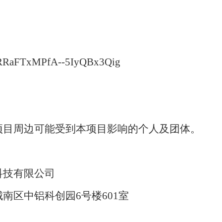
s/1RRaFTxMPfA--5IyQBx3Qig
项目
周边可能受到本项目影响的个人及团体。
科技有限公司
南区中铝科创园6号楼601室