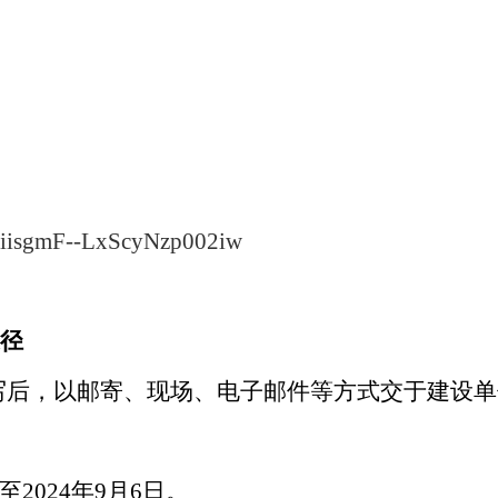
：
1XiisgmF--LxScyNzp002iw
途径
写后，以邮寄、现场、电子邮件等方式交于建设单
至
202
4
年
9
月
6
日。